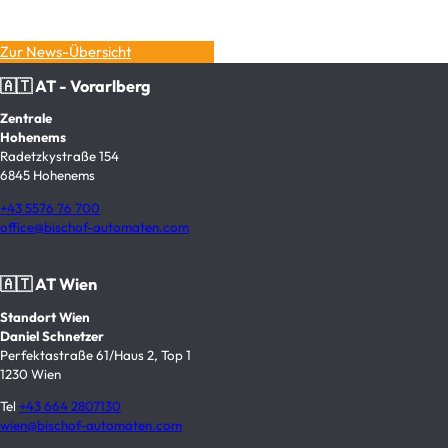
Zur News-Übersicht
🇦🇹 AT - Vorarlberg
Zentrale
Hohenems
Radetzkystraße 154
6845 Hohenems
+43 5576 76 700
office@bischof-automaten.com
🇦🇹 AT Wien
Standort Wien
Daniel Schnetzer
Perfektastraße 61/Haus 2, Top 1
1230 Wien
Tel
+43 664 2807130
wien@bischof-automaten.com