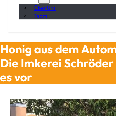
Über Uns
Team
Honig aus dem Autom
Die Imkerei Schröder
es vor