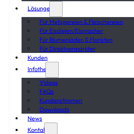
Lösungen
Für Metzgereien & Fleischereien
Für Eisdielen/Eismacher
Für Blumenläden & Floristen
Für Direktvermarkter
Kunden
Infothek
Videos
FAQs
Kundenstimmen
Downloads
News
Kontakt