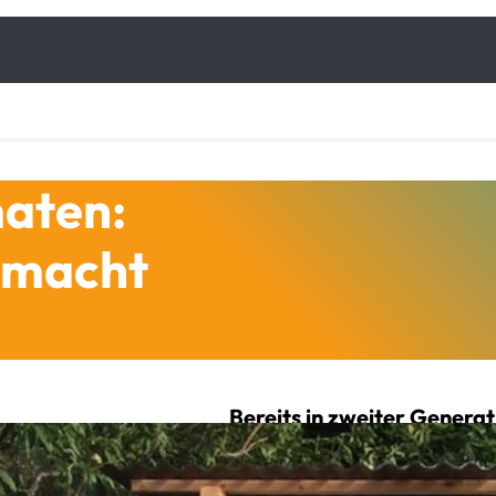
aten:
 macht
Bereits in zweiter Genera
(56) die
Imkerei Schröder
i
Ostseeküste. Aktuell verfü