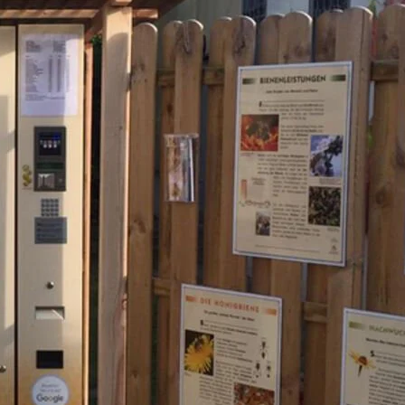
 in Zukunft hinzukommen. Für Volker
ion in Bischof-Automaten eine der besten
 Honig erfolgreich zu vermarkten.
t über 250 Bienenstöcke und stellt über
Honig sowie Bienenwachskerzen in eigener
chäft in Zingst verkauft Volker Schröder
, wie zum Beispiel Kosmetika, Cremes,
r und -wein.
 ideale Lösung für den
olker Schröder auf der Suche nach einer
eb seines Honigs. Damals betrieb er die