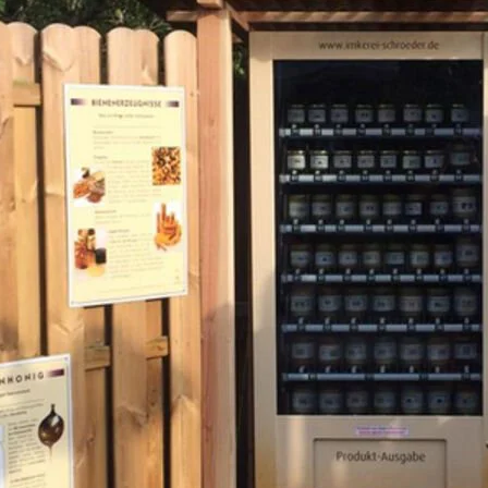
Automaten, weitere sollen
Schröder war die Investit
Entscheidungen, um seinen
Die
Imkerei Schröder
verfüg
zehn verschiedene Sorten 
Produktion her. Im Honigges
noch weitere Honigprodukte
Seifen, Schnäpse, Honigbie
Bischof Automat als
Direktvertrieb
Vor etwa fünf Jahren war V
Lösung für den Direktvertri