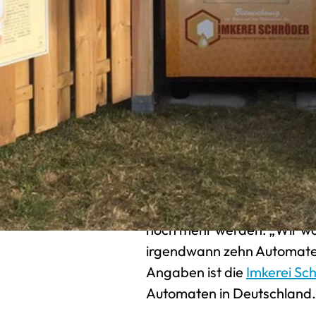
Imkerei im Nebenerwerb un
seinen Nachbarn unterstützt
Lösung her. Er fragte sich
trotzdem arbeiten?“ Bei e
im Allgäu fand er die Antw
gesehen und es war für mich
ich“, erzählt Volker Schröde
Auf die Empfehlung seines 
die Firma Bischof. Dort er
individualisierten Design. Mi
noch mehr werden: „Wir woll
irgendwann zehn Automaten
Angaben ist die
Imkerei Sc
Automaten in Deutschland.