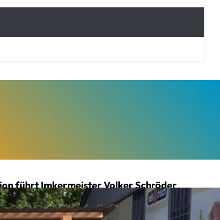
tion führt Imkermeister Volker Schröder
n Zingst auf dem Darß an der
gt die Imkerei über fünf Honig-