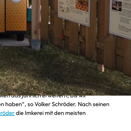
d wurde beim Verkauf des Honigs durch
. Als dieser dann fortzog, musste eine
: „Wie vermarkte ich meinen Honig und kann
inem Besuch bei einem befreundeten Imker
ort: „Da habe ich den Automaten bei ihm
 klar: Das ist mein Produkt, das brauche
r.
Freundes wendet sich Volker Schröder an
wirbt er seinen ersten Warenautomaten im
ttlerweile sind es fünf Stück, es sollen aber
en das jährlich erweitern, bis wir
 haben“, so Volker Schröder. Nach seinen
hröder
die Imkerei mit den meisten