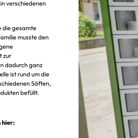
 in verschiedenen
de die gesamte
amilie musste den
igene
t zur
en dadurch ganz
lle ist rund um die
rschiedenen Säften,
dukten befüllt.
 hier: