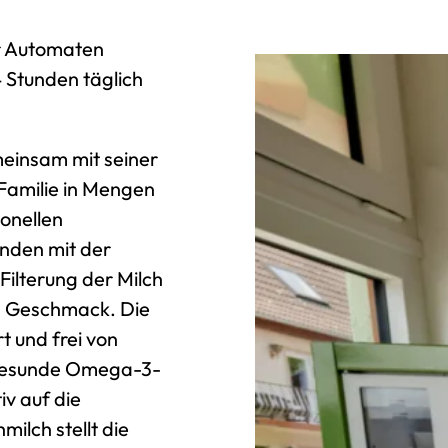
er Automaten
 Stunden täglich
meinsam mit seiner
 Familie in Mengen
ionellen
unden mit der
ilterung der Milch
en Geschmack. Die
t und frei von
 gesunde Omega-3-
iv auf die
ilch stellt die