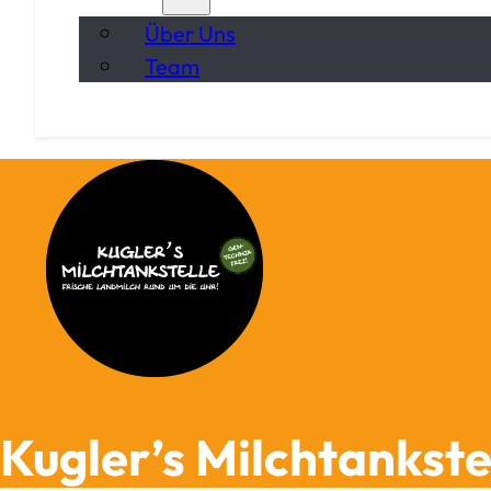
Über Uns
Team
Kugler’s Milchtankst