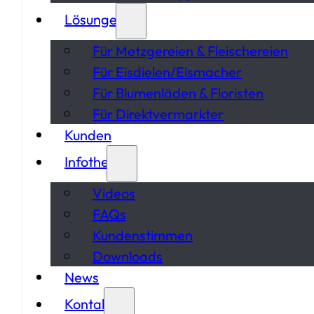
Lösungen
Für Metzgereien & Fleischereien
Für Eisdielen/Eismacher
Für Blumenläden & Floristen
Für Direktvermarkter
Kunden
Infothek
Videos
FAQs
Kundenstimmen
Downloads
News
Kontakt