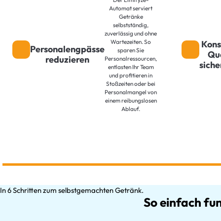
Automat serviert
Getränke
selbstständig,
zuverlässig und ohne
Wartezeiten. So
Kons
Personalengpässe
sparen Sie
Qua
reduzieren
Personalressourcen,
siche
entlasten Ihr Team
und profitieren in
Stoßzeiten oder bei
Personalmangel von
einem reibungslosen
Ablauf.
In 6 Schritten zum selbstgemachten Getränk.
So einfach fun