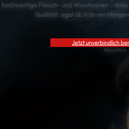
hochwertige Fleisch- und Wurstwaren – direkt
Qualität, egal ob früh am Morgen
Jetzt unverbindlich be
Mehr erfahren