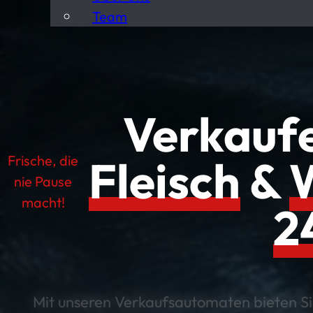
Team
Verkaufe
Fleisch
&
Frische, die
nie Pause
macht!
2
Mit unseren Verkaufsautomaten bieten Si