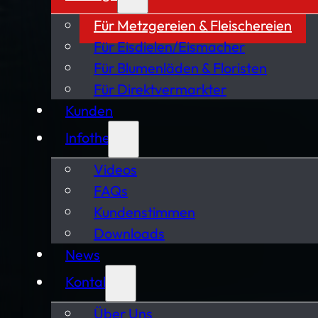
Für Metzgereien & Fleischereien
Für Eisdielen/Eismacher
Für Blumenläden & Floristen
Für Direktvermarkter
Kunden
Infothek
Videos
FAQs
Kundenstimmen
Downloads
News
Kontakt
Über Uns