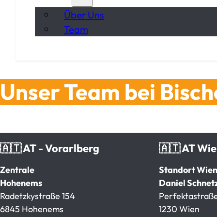
Über Uns
Team
Unser Team bei Bisc
🇦🇹 AT - Vorarlberg
🇦🇹 AT Wi
Zentrale
Standort Wie
Hohenems
Daniel Schnet
Radetzkystraße 154
Perfektastraße
6845 Hohenems
1230 Wien