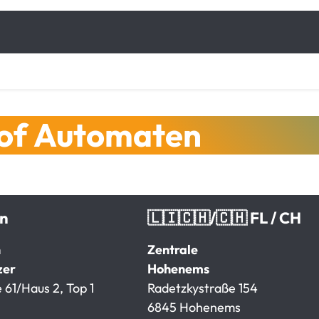
hof Automaten
en
🇱🇮🇨🇭/🇨🇭 FL / CH
n
Zentrale
zer
Hohenems
 61/Haus 2, Top 1
Radetzkystraße 154
6845 Hohenems