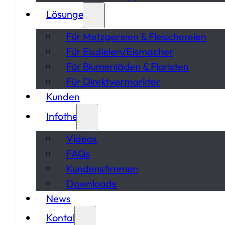
Lösungen
Für Metzgereien & Fleischereien
Für Eisdielen/Eismacher
Für Blumenläden & Floristen
Für Direktvermarkter
Kunden
Infothek
Videos
FAQs
Kundenstimmen
Downloads
News
Kontakt