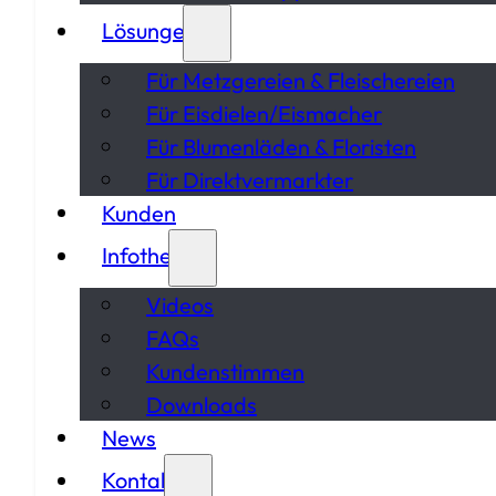
Lösungen
Für Metzgereien & Fleischereien
Für Eisdielen/Eismacher
Für Blumenläden & Floristen
Für Direktvermarkter
Kunden
Infothek
Videos
FAQs
Kundenstimmen
Downloads
News
Kontakt