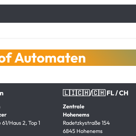
hof Automaten
en
🇱🇮🇨🇭/🇨🇭 FL / CH
n
Zentrale
zer
Hohenems
 61/Haus 2, Top 1
Radetzkystraße 154
6845 Hohenems