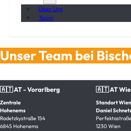
Über Uns
Team
Unser Team bei Bisc
🇦🇹 AT - Vorarlberg
🇦🇹 AT Wi
Zentrale
Standort Wie
Hohenems
Daniel Schnet
Radetzkystraße 154
Perfektastraße
6845 Hohenems
1230 Wien