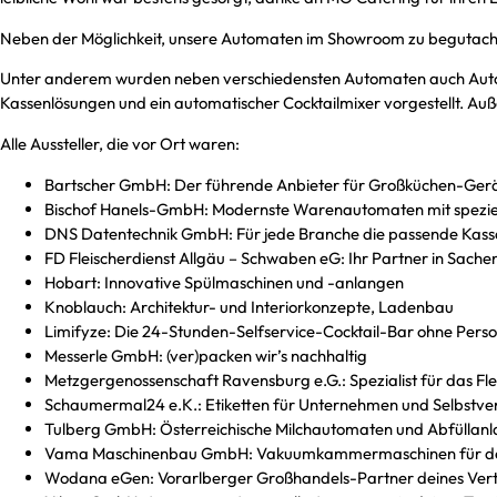
Neben der Möglichkeit, unsere Automaten im Showroom zu begutachten
Unter anderem wurden neben verschiedensten Automaten auch Auto
Kassenlösungen und ein automatischer Cocktailmixer vorgestellt. Auß
Alle Aussteller, die vor Ort waren:
Bartscher GmbH: Der führende Anbieter für Großküchen-Ger
Bischof Hanels-GmbH: Modernste Warenautomaten mit speziel
DNS Datentechnik GmbH: Für jede Branche die passende Kass
FD Fleischerdienst Allgäu – Schwaben eG: Ihr Partner in Sache
Hobart: Innovative Spülmaschinen und -anlangen
Knoblauch: Architektur- und Interiorkonzepte, Ladenbau
Limifyze: Die 24-Stunden-Selfservice-Cocktail-Bar ohne Perso
Messerle GmbH: (ver)packen wir’s nachhaltig
Metzgergenossenschaft Ravensburg e.G.: Spezialist für das F
Schaumermal24 e.K.: Etiketten für Unternehmen und Selbstve
Tulberg GmbH: Österreichische Milchautomaten und Abfüllan
Vama Maschinenbau GmbH: Vakuumkammermaschinen für den
Wodana eGen: Vorarlberger Großhandels-Partner deines Ver