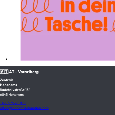
🇦🇹 AT - Vorarlberg
Zentrale
Hohenems
Radetzkystraße 154
6845 Hohenems
+43 5576 76 700
office@bischof-automaten.com