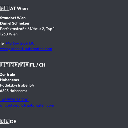
🇦🇹 AT Wien
Standort Wien
Daniel Schnetzer
Perfektastraße 61/Haus 2, Top 1
1230 Wien
Tel
+43 664 2807130
wien@bischof-automaten.com
🇱🇮🇨🇭/🇨🇭 FL / CH
Zentrale
Hohenems
Radetzkystraße 154
6845 Hohenems
+43 5576 76 700
office@bischof-automaten.com
🇩🇪 DE