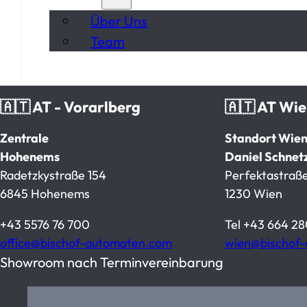
Über Uns
Team
🇦🇹 AT - Vorarlberg
🇦🇹 AT Wi
Zentrale
Standort Wie
Hohenems
Daniel Schnet
Radetzkystraße 154
Perfektastraße
6845 Hohenems
1230 Wien
+43 5576 76 700
Tel
+43 664 28
office@bischof-automaten.com
wien@bischof
Showroom nach Terminvereinbarung