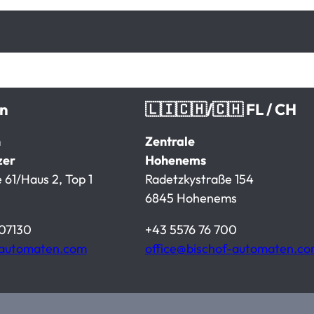
en
🇱🇮🇨🇭/🇨🇭 FL / CH
n
Zentrale
zer
Hohenems
 61/Haus 2, Top 1
Radetzkystraße 154
6845 Hohenems
07130
+43 5576 76 700
-automaten.com
office@bischof-automaten.c