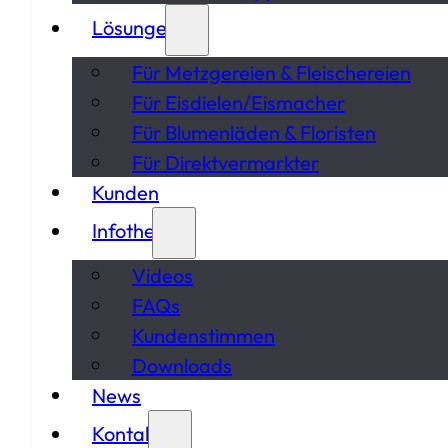
Lösungen
Für Metzgereien & Fleischereien
Für Eisdielen/Eismacher
Für Blumenläden & Floristen
Für Direktvermarkter
Kunden
Infothek
Videos
FAQs
Kundenstimmen
Downloads
News
Kontakt