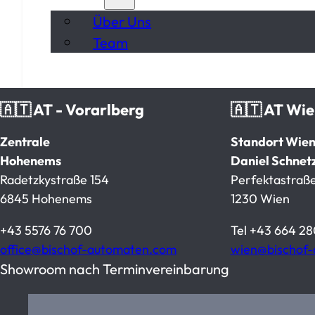
Über Uns
Team
🇦🇹 AT - Vorarlberg
🇦🇹 AT Wi
Zentrale
Standort Wie
Hohenems
Daniel Schnet
Radetzkystraße 154
Perfektastraße
6845 Hohenems
1230 Wien
+43 5576 76 700
Tel
+43 664 28
office@bischof-automaten.com
wien@bischof
Showroom nach Terminvereinbarung