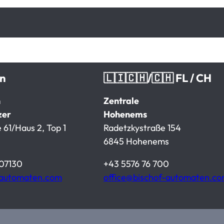
en
🇱🇮🇨🇭/🇨🇭 FL / CH
n
Zentrale
zer
Hohenems
 61/Haus 2, Top 1
Radetzkystraße 154
6845 Hohenems
07130
+43 5576 76 700
-automaten.com
office@bischof-automaten.c