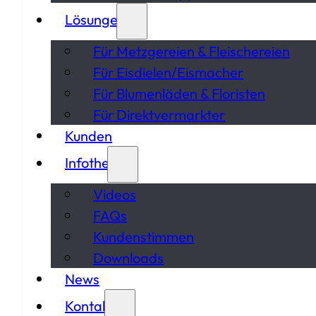
Lösungen
Für Metzgereien & Fleischereien
Für Eisdielen/Eismacher
Für Blumenläden & Floristen
Für Direktvermarkter
Kunden
Infothek
Videos
FAQs
Kundenstimmen
Downloads
News
Kontakt