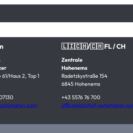
en
🇱🇮🇨🇭/🇨🇭 FL / CH
n
Zentrale
zer
Hohenems
 61/Haus 2, Top 1
Radetzkystraße 154
6845 Hohenems
07130
+43 5576 76 700
-automaten.com
office@bischof-automaten.c