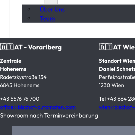
Über Uns
Team
🇦🇹 AT - Vorarlberg
🇦🇹 AT Wi
Zentrale
Standort Wie
Hohenems
Daniel Schnet
Radetzkystraße 154
Perfektastraße
6845 Hohenems
1230 Wien
+43 5576 76 700
Tel
+43 664 28
office@bischof-automaten.com
wien@bischof
Showroom nach Terminvereinbarung