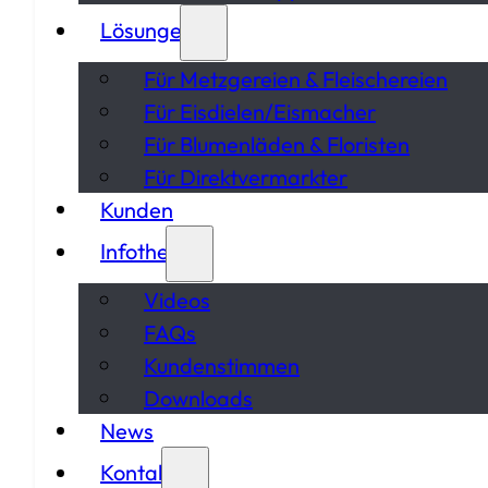
Lösungen
Für Metzgereien & Fleischereien
Für Eisdielen/Eismacher
Für Blumenläden & Floristen
Für Direktvermarkter
Kunden
Infothek
Videos
FAQs
Kundenstimmen
Downloads
News
Kontakt