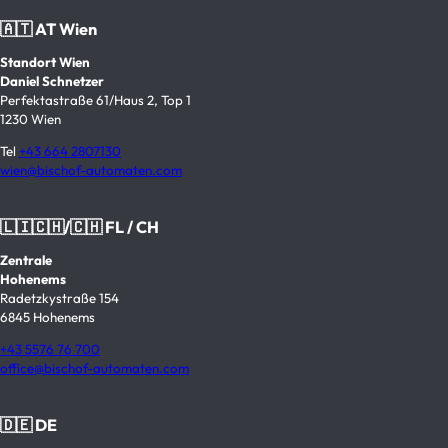
🇦🇹 AT Wien
Standort Wien
Daniel Schnetzer
Perfektastraße 61/Haus 2, Top 1
1230 Wien
Tel
+43 664 2807130
wien@bischof-automaten.com
🇱🇮🇨🇭/🇨🇭 FL / CH
Zentrale
Hohenems
Radetzkystraße 154
6845 Hohenems
+43 5576 76 700
office@bischof-automaten.com
🇩🇪 DE