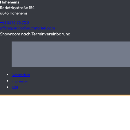
Hohenems
Radetzkystraße 154
6845 Hohenems
+43 5576 76 700
office@bischof-automaten.com
Showroom nach Terminvereinbarung
Datenschutz
Impressum
AGB