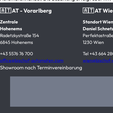
🇦🇹 AT - Vorarlberg
🇦🇹 AT Wi
Zentrale
Standort Wie
Hohenems
Daniel Schnet
Radetzkystraße 154
Perfektastraße
6845 Hohenems
1230 Wien
+43 5576 76 700
Tel
+43 664 28
office@bischof-automaten.com
wien@bischof
Showroom nach Terminvereinbarung