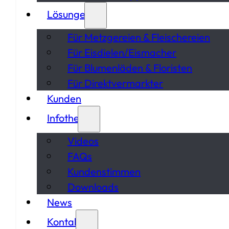
Lösungen
Für Metzgereien & Fleischereien
Für Eisdielen/Eismacher
Für Blumenläden & Floristen
Für Direktvermarkter
Kunden
Infothek
Videos
FAQs
Kundenstimmen
Downloads
News
Kontakt