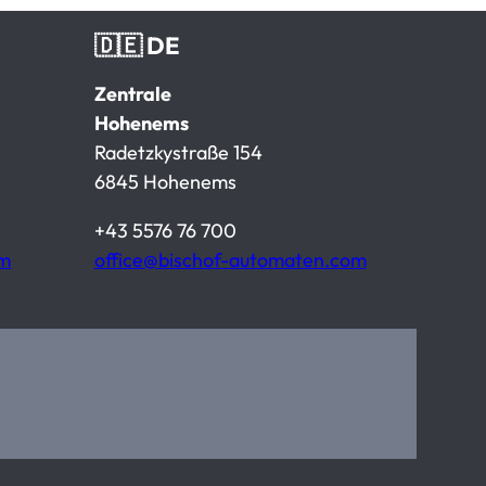
🇩🇪 DE
Zentrale
Hohenems
Radetzkystraße 154
6845 Hohenems
+43 5576 76 700
om
office@bischof-automaten.com