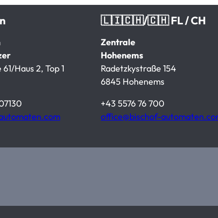
en
🇱🇮🇨🇭/🇨🇭 FL / CH
n
Zentrale
zer
Hohenems
 61/Haus 2, Top 1
Radetzkystraße 154
6845 Hohenems
07130
+43 5576 76 700
-automaten.com
office@bischof-automaten.c