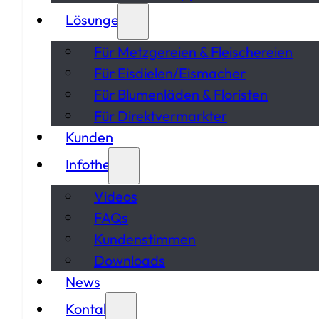
Lösungen
Für Metzgereien & Fleischereien
Für Eisdielen/Eismacher
Für Blumenläden & Floristen
Für Direktvermarkter
Kunden
Infothek
Videos
FAQs
Kundenstimmen
Downloads
News
Kontakt