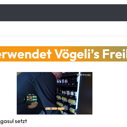
wendet Vögeli’s Frei
Agasul setzt