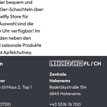
Eier bequem und
 30er-Schachteln über
lfly Store für
Auswahl sind die
e Uhr verfügbar! Im
nden neben den
 saisonale Produkte
d Apfelchutney.
en
🇱🇮🇨🇭/🇨🇭 FL / CH
n
Zentrale
zer
Hohenems
 61/Haus 2, Top 1
Radetzkystraße 154
6845 Hohenems
07130
+43 5576 76 700