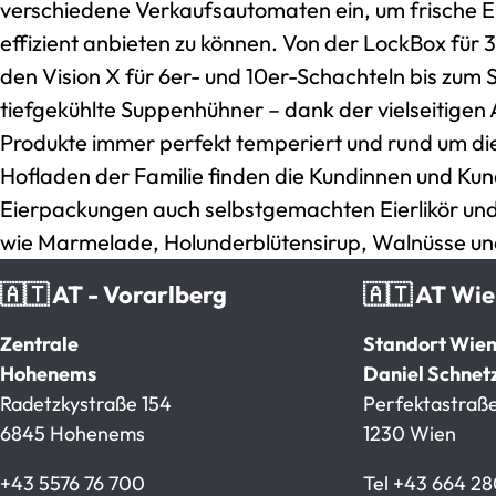
verschiedene Verkaufsautomaten ein, um frische 
effizient anbieten zu können. Von der LockBox für
den Vision X für 6er- und 10er-Schachteln bis zum Se
tiefgekühlte Suppenhühner – dank der vielseitigen 
Produkte immer perfekt temperiert und rund um di
Hofladen der Familie finden die Kundinnen und Ku
Eierpackungen auch selbstgemachten Eierlikör und
wie Marmelade, Holunderblütensirup, Walnüsse un
🇦🇹 AT - Vorarlberg
🇦🇹 AT Wi
Zentrale
Standort Wie
Hohenems
Daniel Schnet
Radetzkystraße 154
Perfektastraße
6845 Hohenems
1230 Wien
+43 5576 76 700
Tel
+43 664 28