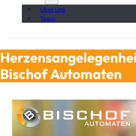
Über Uns
Team
Herzensangelegenhei
Bischof Automaten