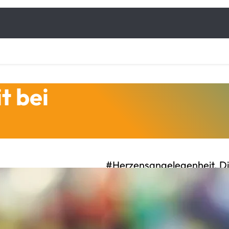
t bei
#Herzensangelegenheit. 
Österreichischen Behinder
Gesellschaft zur Förderun
macht auf die Probleme de
sportlichen Wettbewerben