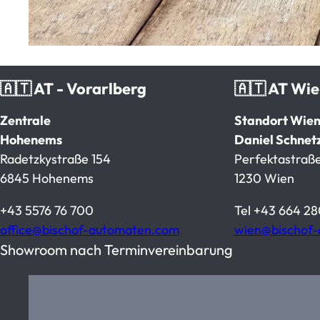
🇦🇹 AT - Vorarlberg
🇦🇹 AT Wi
Zentrale
Standort Wie
Hohenems
Daniel Schnet
Radetzkystraße 154
Perfektastraße
6845 Hohenems
1230 Wien
+43 5576 76 700
Tel
+43 664 28
office@bischof-automaten.com
wien@bischof
Showroom nach Terminvereinbarung