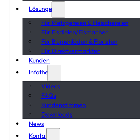
Lösungen
Für Metzgereien & Fleischereien
Für Eisdielen/Eismacher
Für Blumenläden & Floristen
Für Direktvermarkter
Kunden
Infothek
Videos
FAQs
Kundenstimmen
Downloads
News
Kontakt