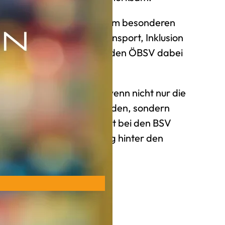
 sind begeistert von diesem besonderen
nal in Richtung Behindertensport, Inklusion
Wir freuen uns, dass wir den ÖBSV dabei
ir finden es sehr schön, wenn nicht nur die
ssportler unterstützt werden, sondern
cht so leicht haben. Es steht bei den BSV
roße finanzielle Belastung hinter den
”