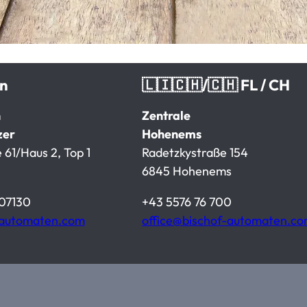
en
🇱🇮🇨🇭/🇨🇭 FL / CH
n
Zentrale
zer
Hohenems
 61/Haus 2, Top 1
Radetzkystraße 154
6845 Hohenems
07130
+43 5576 76 700
-automaten.com
office@bischof-automaten.c