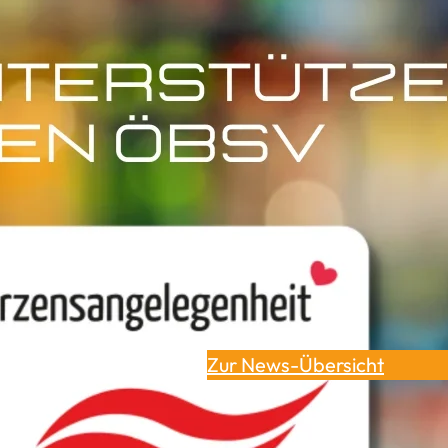
Wir von Bischof Automaten
Projekt, das ein starkes Sig
und Zusammenhalt sendet. 
unterstützen dürfen!
Andreas Bischof erklärt: “W
großen, bekannten Leistung
auch die Sportler, die es ni
Sportlern auch immer eine g
benötigten Gerätschaften.
Zur News-Übersicht