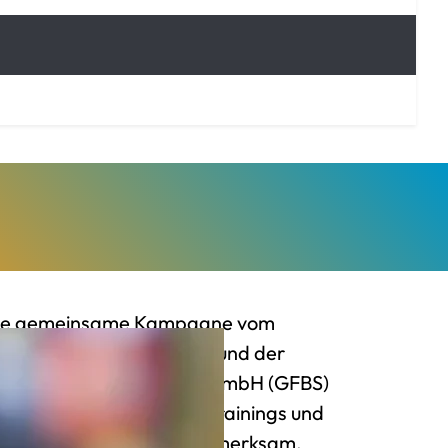
Die gemeinsame Kampagne vom
tensportverband (ÖBSV) und der
g des Behindertensports GmbH (GFBS)
r Wiederaufnahme von Trainings und
 im Behindertensport aufmerksam.