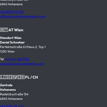
6845 Hohenems
+43 5576 76 700
office@bischof-automaten.com
🇦🇹 AT Wien
Standort Wien
Daniel Schnetzer
Perfektastraße 61/Haus 2, Top 1
1230 Wien
Tel
+43 664 2807130
wien@bischof-automaten.com
🇱🇮🇨🇭/🇨🇭 FL / CH
Zentrale
Hohenems
Radetzkystraße 154
6845 Hohenems
+43 5576 76 700