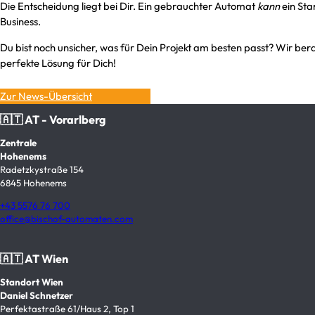
Die Entscheidung liegt bei Dir. Ein gebrauchter Automat
kann
ein Star
Business.
Du bist noch unsicher, was für Dein Projekt am besten passt? Wir ber
perfekte Lösung für Dich!
Zur News-Übersicht
🇦🇹 AT - Vorarlberg
Zentrale
Hohenems
Radetzkystraße 154
6845 Hohenems
+43 5576 76 700
office@bischof-automaten.com
🇦🇹 AT Wien
Standort Wien
Daniel Schnetzer
Perfektastraße 61/Haus 2, Top 1