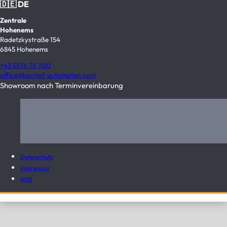
🇩🇪 DE
Zentrale
Hohenems
Radetzkystraße 154
6845 Hohenems
+43 5576 76 700
office@bischof-automaten.com
Showroom nach Terminvereinbarung
Datenschutz
Impressum
AGB