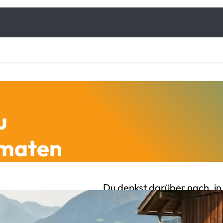
u
omaten
Du denkst darüber nach, in
nicht genau, wie der Weg da
Nicht die Entscheidung sel