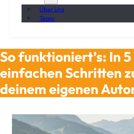
Über Uns
Team
So funktioniert’s: In 5
einfachen Schritten z
deinem eigenen Aut