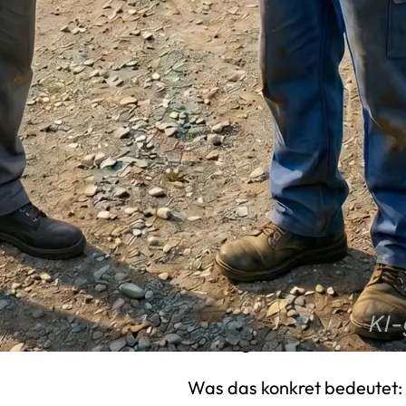
stehen soll?
Bischof Automaten bringt h
Team kennt die häufigsten F
Anfang an richtig zu plane
Investition heraus.
Schritt 3: Kauf
Wenn Modell und Standort fe
einmalig in dein Gerät und 
monatlicher Mietvertrag, k
Vermögenswert, der für dic
Was das konkret bedeutet: