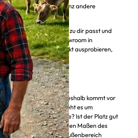
stellen will, hat wieder ganz andere
eißt du, welches Modell zu dir passt und
ibt. Gerne auch live im Showroom in
annst du die Geräte direkt ausprobieren,
 entscheidest.
ndort-Check
hen Platz bringt nichts. Deshalb kommt vor
Standort-Check. Dabei geht es um
eine Steckdose in der Nähe? Ist der Platz gut
asst die Aufstellfläche zu den Maßen des
tz, falls der Automat im Außenbereich