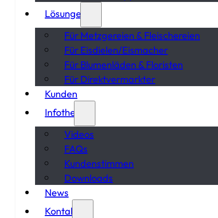
Lösungen
Für Metzgereien & Fleischereien
Für Eisdielen/Eismacher
Für Blumenläden & Floristen
Für Direktvermarkter
Kunden
Infothek
Videos
FAQs
Kundenstimmen
Downloads
News
Kontakt