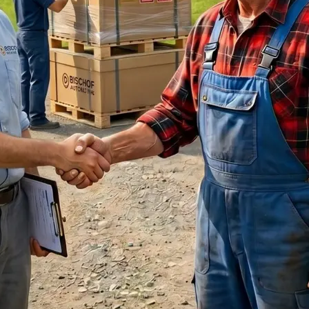
Minibar-Ersatz im Hotel auf
Anforderungen.
Am Ende dieses Gesprächs w
welche Investition Sinn erg
Hohenems oder Wien, dort k
bevor du dich für ein Gerät
Schritt 2: Sta
Ein guter Automat am falsc
der Kaufentscheidung der 
praktische Fragen: Gibt es 
sichtbar und zugänglich? P
Geräts? Gibt es Wetterschu