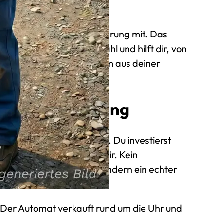
ier jahrzehntelange Erfahrung mit. Das
ehler bei der Standortwahl und hilft dir, von
n. So holst du das Maximum aus deiner
 und Finanzierung
ststehen, folgt der Kauf. Du investierst
es gehört von Anfang an dir. Kein
eine laufende Bindung, sondern ein echter
h arbeitet.
 Der Automat verkauft rund um die Uhr und