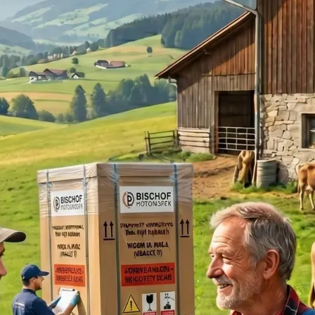
danach passiert. Dabei ist 
erwarten. Hier sind die fün
zum laufenden Automaten 
Schritt 1: Ber
Am Anfang steht ein Gespr
Beratungsgespräch. Was mö
stehen? Wie viele Kunden 
Mengen, welche Öffnungsz
Das Team von Bischof Autom
zu verstehen, bevor irgend
Wer ein Eis-Café betreibt, 
Direktvermarkter mit Fleis