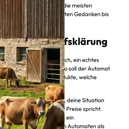
der Prozess einfacher als die meisten
f Schritte, die dich vom ersten Gedanken bis
bringen.
atung und Bedarfsklärung
äch. Kein Verkaufsgespräch, ein echtes
chtest du verkaufen? Wo soll der Automat
erwartest du? Welche Produkte, welche
eiten?
aten nimmt sich die Zeit, deine Situation
jemand über Modelle oder Preise spricht.
braucht etwas anderes als ein
ch und Käse. Und wer einen Automaten als