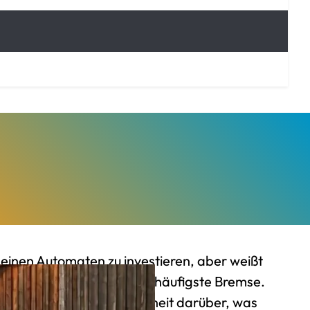
 einen Automaten zu investieren, aber weißt
hin aussieht? Das ist die häufigste Bremse.
bst, sondern die Ungewissheit darüber, was