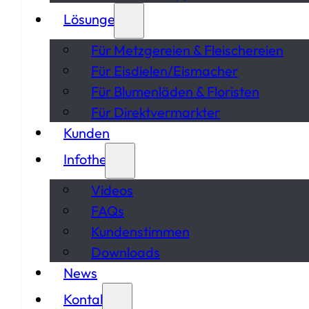
Lösungen
Für Metzgereien & Fleischereien
Für Eisdielen/Eismacher
Für Blumenläden & Floristen
Für Direktvermarkter
Kunden
Infothek
Videos
FAQs
Kundenstimmen
Downloads
News
Kontakt