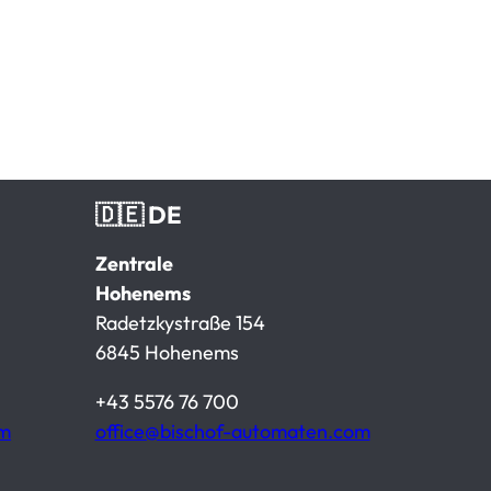
🇩🇪 DE
Zentrale
Hohenems
Radetzkystraße 154
6845 Hohenems
+43 5576 76 700
om
office@bischof-automaten.com