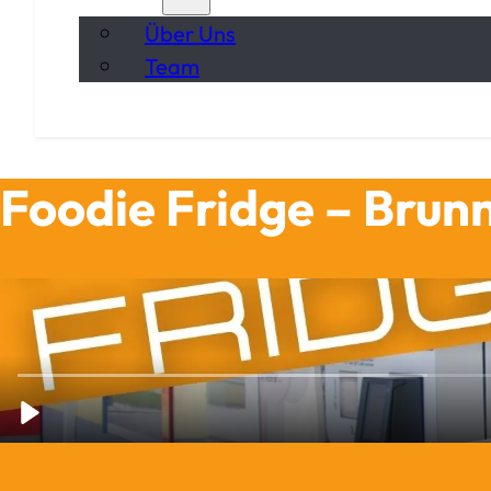
Über Uns
Team
Foodie Fridge – Brun