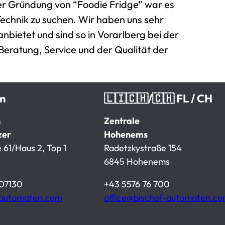
der Gründung von “Foodie Fridge” war es
 Technik zu suchen. Wir haben uns sehr
ietet und sind so in Vorarlberg bei der
Beratung, Service und der Qualität der
en
🇱🇮🇨🇭/🇨🇭 FL / CH
n
Zentrale
zer
Hohenems
 61/Haus 2, Top 1
Radetzkystraße 154
6845 Hohenems
07130
+43 5576 76 700
-automaten.com
office@bischof-automaten.c