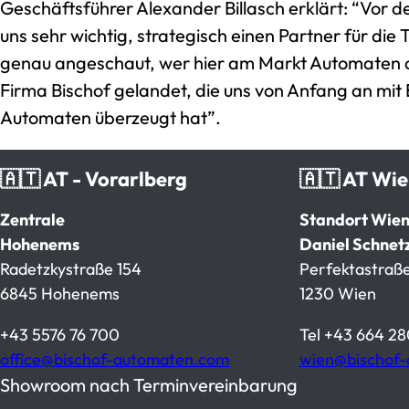
Geschäftsführer Alexander Billasch erklärt: “Vor 
uns sehr wichtig, strategisch einen Partner für die
genau angeschaut, wer hier am Markt Automaten anb
Firma Bischof gelandet, die uns von Anfang an mit 
Automaten überzeugt hat”.
🇦🇹 AT - Vorarlberg
🇦🇹 AT Wi
Zentrale
Standort Wie
Hohenems
Daniel Schnet
Radetzkystraße 154
Perfektastraße
6845 Hohenems
1230 Wien
+43 5576 76 700
Tel
+43 664 28
office@bischof-automaten.com
wien@bischof
Showroom nach Terminvereinbarung