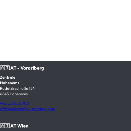
🇦🇹 AT - Vorarlberg
Zentrale
Hohenems
Radetzkystraße 154
6845 Hohenems
+43 5576 76 700
office@bischof-automaten.com
🇦🇹 AT Wien