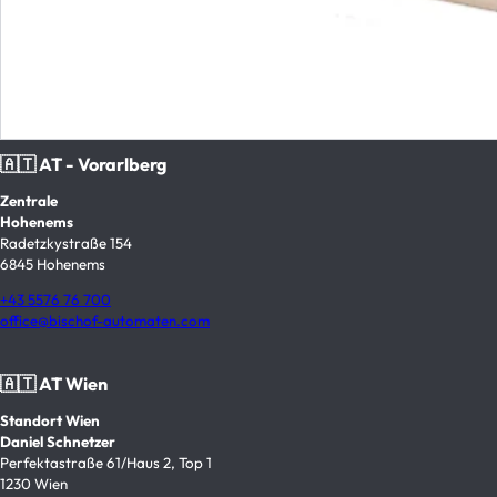
🇦🇹 AT - Vorarlberg
Zentrale
Hohenems
Radetzkystraße 154
6845 Hohenems
+43 5576 76 700
office@bischof-automaten.com
🇦🇹 AT Wien
Standort Wien
Daniel Schnetzer
Perfektastraße 61/Haus 2, Top 1
1230 Wien