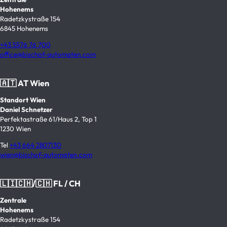
Hohenems
Radetzkystraße 154
6845 Hohenems
+43 5576 76 700
office@bischof-automaten.com
🇦🇹 AT Wien
Standort Wien
Daniel Schnetzer
Perfektastraße 61/Haus 2, Top 1
1230 Wien
Tel
+43 664 2807130
wien@bischof-automaten.com
🇱🇮🇨🇭/🇨🇭 FL / CH
Zentrale
Hohenems
Radetzkystraße 154