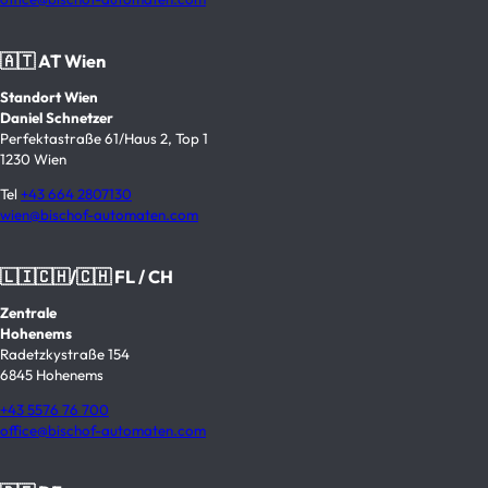
🇦🇹 AT Wien
Standort Wien
Daniel Schnetzer
Perfektastraße 61/Haus 2, Top 1
1230 Wien
Tel
+43 664 2807130
wien@bischof-automaten.com
🇱🇮🇨🇭/🇨🇭 FL / CH
Zentrale
Hohenems
Radetzkystraße 154
6845 Hohenems
+43 5576 76 700
office@bischof-automaten.com