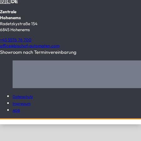
🇩🇪 DE
Zentrale
Hohenems
Radetzkystraße 154
6845 Hohenems
+43 5576 76 700
office@bischof-automaten.com
Showroom nach Terminvereinbarung
Datenschutz
Impressum
AGB