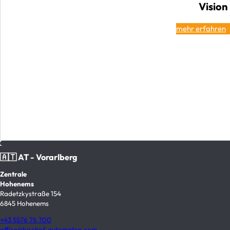
Vision
mehr erfahren
🇦🇹 AT - Vorarlberg
Zentrale
Hohenems
Radetzkystraße 154
6845 Hohenems
+43 5576 76 700
office@bischof-automaten.com