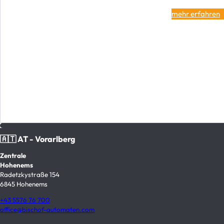
mehr erfahren
🇦🇹 AT - Vorarlberg
Zentrale
Hohenems
Radetzkystraße 154
6845 Hohenems
+43 5576 76 700
office@bischof-automaten.com