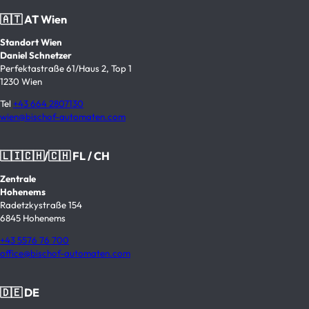
🇦🇹 AT Wien
Standort Wien
Daniel Schnetzer
Perfektastraße 61/Haus 2, Top 1
1230 Wien
Tel
+43 664 2807130
wien@bischof-automaten.com
🇱🇮🇨🇭/🇨🇭 FL / CH
Zentrale
Hohenems
Radetzkystraße 154
6845 Hohenems
+43 5576 76 700
office@bischof-automaten.com
🇩🇪 DE