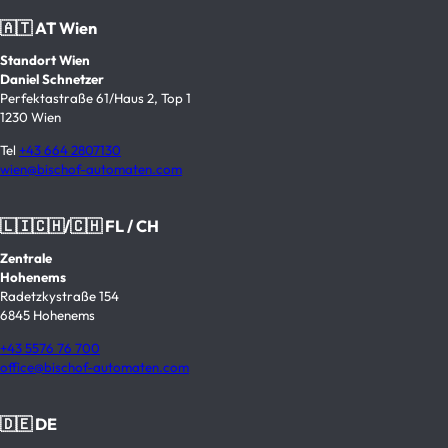
🇦🇹 AT Wien
Standort Wien
Daniel Schnetzer
Perfektastraße 61/Haus 2, Top 1
1230 Wien
Tel
+43 664 2807130
wien@bischof-automaten.com
🇱🇮🇨🇭/🇨🇭 FL / CH
Zentrale
Hohenems
Radetzkystraße 154
6845 Hohenems
+43 5576 76 700
office@bischof-automaten.com
🇩🇪 DE