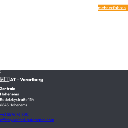
mehr erfahren
🇦🇹 AT - Vorarlberg
Zentrale
Hohenems
Radetzkystraße 154
6845 Hohenems
+43 5576 76 700
office@bischof-automaten.com