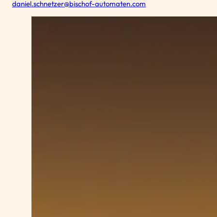
daniel.schnetzer@bischof-automaten.com