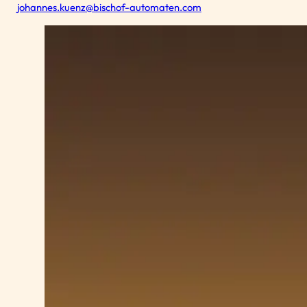
johannes.kuenz@bischof-automaten.com